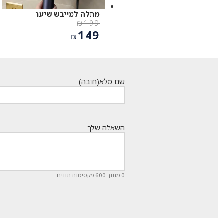
מתלה למייבש שיער
₪
199
המחיר
149
₪
המקורי
המחיר
היה:
הנוכחי
₪199.
הוא:
₪149.
שם מלא
(חובה)
השאלה שלך
0 מתוך 600 מקסימום תווים