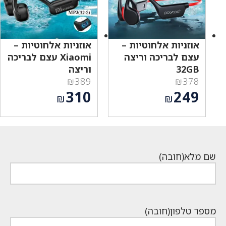
אוזניות אלחוטיות –
אוזניות אלחוטיות –
עצם לבריכה וריצה
Xiaomi עצם לבריכה
32GB
וריצה
₪
389
₪
378
המחיר
המחיר
310
249
₪
₪
המקורי
המקורי
המחיר
המחיר
היה:
היה:
הנוכחי
הנוכחי
₪389.
₪378.
הוא:
הוא:
₪310.
₪249.
שם מלא
(חובה)
מספר טלפון
(חובה)