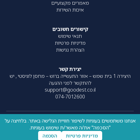
מאמרים מקצועיים
איכות השירות
קישורים חשובים
תנאי שימוש
מדיניות פרטיות
הצהרת נגישות
יצירת קשר
היצירה 1 בית שמש – אזור התעשייה ברוש – מחסן לוגיסטי , יש
להתקשר לפני ההגעה
support@goodest.co.il
074-7012600
אנחנו משתמשים בעוגיות לשיפור חוויית הגלישה באתר. בלחיצה על
כל הזכויות שמורות – 2020-
עוצב על ידי
resolve
| פותח על ידי
"הסכמה" את/ה מאשר/ת שימוש בעוגיות.
UpNext
2026 ©
מדיניות פרטיות
הסכמה