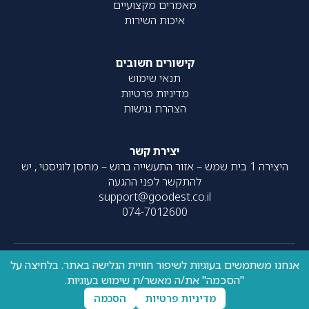
מאמרים מקצועיים
איכות השירות
קישורים חשובים
תנאי שימוש
מדיניות פרטיות
הצהרת נגישות
יצירת קשר
היצירה 1 בית שמש – אזור התעשייה ברוש – מחסן לוגיסטי , יש
להתקשר לפני ההגעה
support@goodest.co.il
074-7012600
אנחנו משתמשים בעוגיות לשיפור חוויית הגלישה באתר. בלחיצה על
כל הזכויות שמורות – 2020-
עוצב על ידי
resolve
| פותח על ידי
"הסכמה" את/ה מאשר/ת שימוש בעוגיות.
UpNext
2026 ©
מדיניות פרטיות
הסכמה