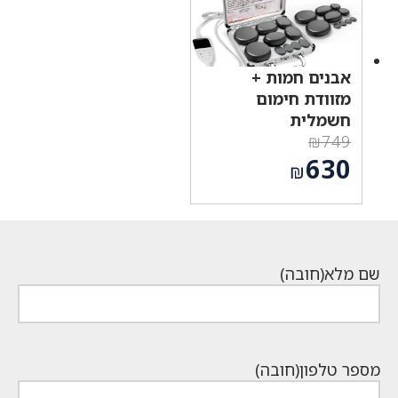
אבנים חמות +
מזוודת חימום
חשמלית
₪
749
המחיר
630
₪
המקורי
המחיר
היה:
הנוכחי
₪749.
הוא:
₪630.
שם מלא
(חובה)
מספר טלפון
(חובה)