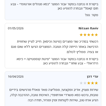
ביקורת זו נכתבה במקור עבור המוצר "כסא מנהלים אורטופדי – צבע
חום קאמל" ונבחרה להופיע כאן.
מקור: גוגל
01/05/2026
Nitsan Raviv
★★★★★
★★★★★
רכשתי בסה״כ שני מוצרים (מיטה וכיסא). חייב לציין שחווית
הרכישה באתר הייתה קלה וטובה. המוצרים הגיעו ללא שום פגם
או בעיה. ממליץ לכולם.
ביקורת זו נכתבה במקור עבור המוצר "מיטת קוסמטיקה + כיסא
הידראולי – צבע שחור" ונבחרה להופיע כאן.
עדי דהן
16/04/2026
★★★★★
★★★★★
שירות מצוין, אדיב ומקצועי, ממליצה מאד מאד!! מרגישים בידיים
טובות, נרכש כסא משרדי אורתופדי, האיכות טובה, ההרכבה קלה,
הגיע ארוז טוב, שירות לקוחות זמין ומהיר, תודה רבה