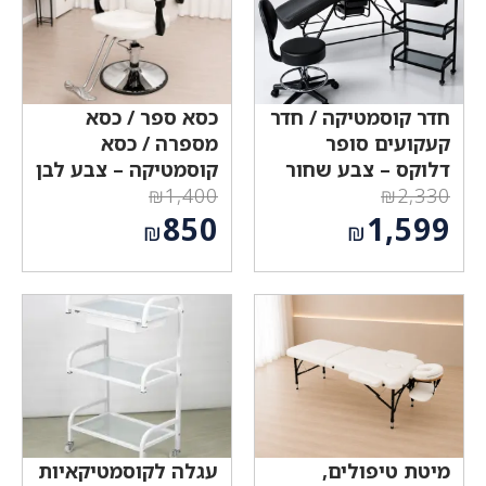
חדר קוסמטיקה / חדר
כסא ספר / כסא
קעקועים סופר
מספרה / כסא
דלוקס – צבע שחור
קוסמטיקה – צבע לבן
₪
1,400
₪
2,330
המחיר
המחיר
850
1,599
₪
₪
המקורי
המקורי
המחיר
המחיר
היה:
היה:
הנוכחי
הנוכחי
₪1,400.
₪2,330.
הוא:
הוא:
₪850.
₪1,599.
מיטת טיפולים,
עגלה לקוסמטיקאיות