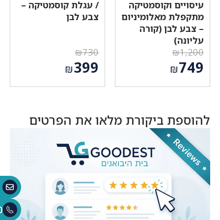
עיסויים וקוסמטיקה
/ עגלת קוסמטיקה –
מתקפלת מאלומיניום
צבע לבן
– צבע לבן (קורה
עליונה)
₪
730
₪
1,200
המחיר
המחיר
399
749
₪
₪
המקורי
המקורי
המחיר
המחיר
היה:
היה:
הנוכחי
הנוכחי
₪730.
₪1,200.
הוא:
הוא:
₪749.
₪399.
להוספת ביקורת מלאו את הפרטים
0