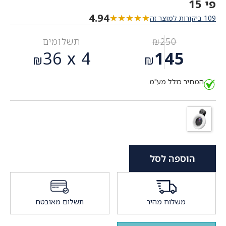
פי 15
4.94
★★★★★
★★★★★
109 ביקורות למוצר זה
250
₪
תשלומים
המחיר
36
4 x
145
₪
₪
המקורי
המחיר
היה:
המחיר כולל מע"מ.
הנוכחי
₪250.
הוא:
₪145.
הוספה לסל
משלוח מהיר
תשלום מאובטח