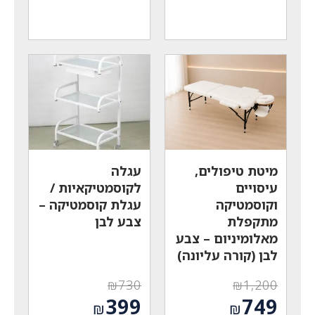
המחיר
המחיר
היה:
היה:
הנוכחי
הנוכחי
₪1,400.
₪2,330.
הוא:
הוא:
₪850.
₪1,599.
מיטת טיפולים,
עגלה
עיסויים
לקוסמטיקאיות /
וקוסמטיקה
עגלת קוסמטיקה –
מתקפלת
צבע לבן
מאלומיניום – צבע
לבן (קורה עליונה)
₪
730
₪
1,200
המחיר
המחיר
399
749
₪
₪