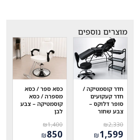
מוצרים נוספים
חדר קוסמטיקה /
כסא ספר / כסא
חדר קעקועים
מספרה / כסא
סופר דלוקס –
קוסמטיקה – צבע
צבע שחור
לבן
₪
1,400
₪
2,330
המחיר
המחיר
850
1,599
₪
₪
המקורי
המקורי