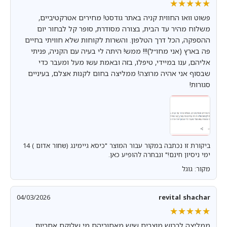
★★★★★
★★★★★
פשוט וואו החווית קניה באתר גודסט! מחירים אטרקטיביים,
משלוח מהיר עד הבית, בצורה מסודרת, סופר קל לבחור יום
ההספקה, הכל דרך הטלפון. והשרות לקוחות שלא חוויתי בחיים
פה בארץ (אני מחו״ל)!!! ממש! היתה לי בעיה עם הקניה, פניתי
אליהם, ענו במיידי, טיפלו, בזה ובאמת עשו מעל ומעבר כדי
שבסוף אני אהיה מרוצה! ממליצה בחום לקנות אצלם, בעיניים
סגורות!
ביקורת זו נכתבה במקור עבור המוצר "כיסא גיימינג (שחור אדום ) 14
ימי ניסיון חינם!" ונבחרה להופיע כאן.
מקור: גוגל
04/03/2026
revital shachar
★★★★★
★★★★★
ממליצה לרכוש מוצרים שיש מאחוריהם מי שלוקח אחריות .