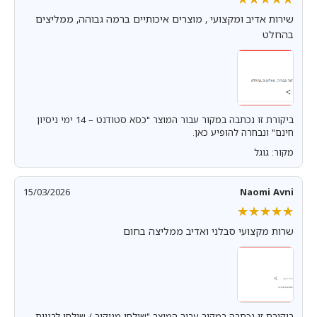
שירות אדיב ומקצועי , מוצרים איכותיים ברמה גבוהה, ממליצים
בהחלט
ביקורת זו נכתבה במקור עבור המוצר "כסא סטודנט – 14 ימי ניסיון
חינם" ונבחרה להופיע כאן.
מקור: גוגל
15/03/2026
Naomi Avni
★★★★★
★★★★★
שרות מקצועי סבלני ואדיב ממליצה בחום
ביקורת זו נכתבה במקור עבור המוצר "שולחן מניקור / שולחן לבניית