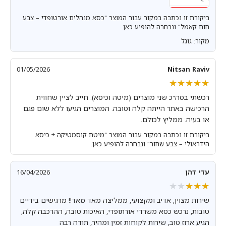
ביקורת זו נכתבה במקור עבור המוצר "כסא מנהלים אורטופדי – צבע
חום קאמל" ונבחרה להופיע כאן.
מקור: גוגל
01/05/2026
Nitsan Raviv
★★★★★
★★★★★
רכשתי בסה״כ שני מוצרים (מיטה וכיסא). חייב לציין שחווית
הרכישה באתר הייתה קלה וטובה. המוצרים הגיעו ללא שום פגם
או בעיה. ממליץ לכולם.
ביקורת זו נכתבה במקור עבור המוצר "מיטת קוסמטיקה + כיסא
הידראולי – צבע שחור" ונבחרה להופיע כאן.
עדי דהן
16/04/2026
★★★★★
★★★★★
שירות מצוין, אדיב ומקצועי, ממליצה מאד מאד!! מרגישים בידיים
טובות, נרכש כסא משרדי אורתופדי, האיכות טובה, ההרכבה קלה,
הגיע ארוז טוב, שירות לקוחות זמין ומהיר, תודה רבה