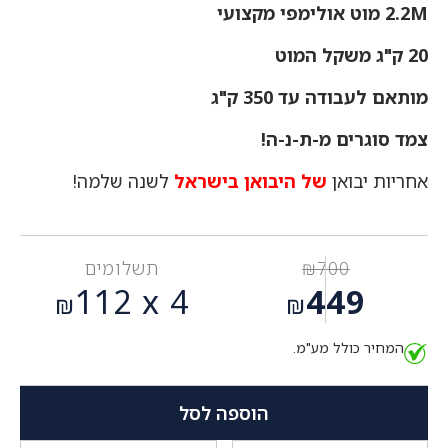
2.2M מוט אולימפי מקצועי
20 ק"ג משקל המוט
מותאם לעבודה עד 350 ק"ג
צמד סוגרים מ-ת-נ-ה!
אחריות יבואן
של היבואן בישראל
לשנה שלמה!
700
₪
תשלומים
המחיר
112
4 x
449
₪
₪
המקורי
המחיר
היה:
המחיר כולל מע"מ.
הנוכחי
₪700.
הוא:
₪449.
הוספה לסל