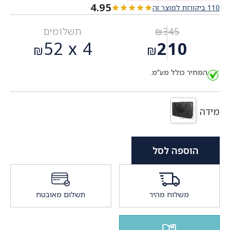
4.95
★★★★★
★★★★★
110 ביקורות למוצר זה
345
₪
תשלומים
המחיר
52
4 x
210
₪
₪
המקורי
המחיר
היה:
המחיר כולל מע"מ.
הנוכחי
₪345.
הוא:
₪210.
מידה
הוספה לסל
משלוח מהיר
תשלום מאובטח