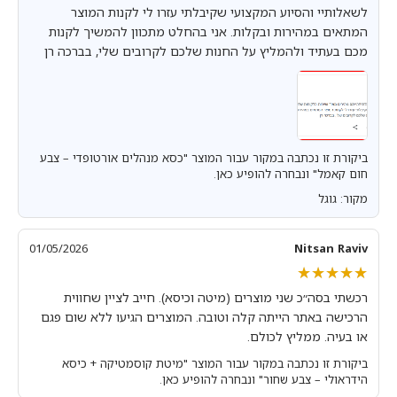
לשאלותיי והסיוע המקצועי שקיבלתי עזרו לי לקנות המוצר
המתאים במהירות ובקלות. אני בהחלט מתכוון להמשיך לקנות
מכם בעתיד ולהמליץ על החנות שלכם לקרובים שלי, בברכה רן
ביקורת זו נכתבה במקור עבור המוצר "כסא מנהלים אורטופדי – צבע
חום קאמל" ונבחרה להופיע כאן.
מקור: גוגל
01/05/2026
Nitsan Raviv
★★★★★
★★★★★
רכשתי בסה״כ שני מוצרים (מיטה וכיסא). חייב לציין שחווית
הרכישה באתר הייתה קלה וטובה. המוצרים הגיעו ללא שום פגם
או בעיה. ממליץ לכולם.
ביקורת זו נכתבה במקור עבור המוצר "מיטת קוסמטיקה + כיסא
הידראולי – צבע שחור" ונבחרה להופיע כאן.