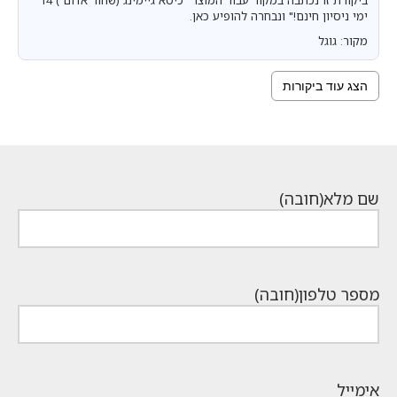
ביקורת זו נכתבה במקור עבור המוצר "כיסא גיימינג (שחור אדום ) 14
ימי ניסיון חינם!" ונבחרה להופיע כאן.
מקור: גוגל
הצג עוד ביקורות
שם מלא
(חובה)
מספר טלפון
(חובה)
אימייל