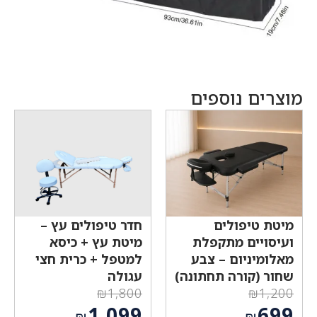
מוצרים נוספים
מיטת טיפולים
חדר טיפולים עץ –
ועיסויים מתקפלת
מיטת עץ + כיסא
מאלומיניום – צבע
למטפל + כרית חצי
שחור (קורה תחתונה)
עגולה
₪
1,800
₪
1,200
המחיר
המחיר
1,099
699