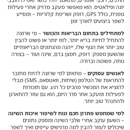
הולכים, רוכבי אופניים, מתאמני חדר כושר ואפילו חובבי
יוגה ופילאטיס. הוא מאפשר מעקב מדויק אחרי פעילות
גופנית, כולל GPS, דופק ושריפת קלוריות – ומסייע
לשפר ביצועים לאורך זמן.
למתחילים בתחום הבריאות והכושר
– מי שרוצה
להתחיל לחיות בריא יותר, לזוז יותר או פשוט להבין
טוב יותר את הגוף שלו, ייהנה מהנתונים הבריאותיים
שהשעון מספק: דופק, חמצן בדם, שינה ועוד – בצורה
נוחה, פשוטה וברורה.
לאנשים עסוקים
– מתאים למי שרוצה להיות מחובר
להתראות של הטלפון (שיחות, וואטסאפ, SMS) מבלי
להוציא את המכשיר מהכיס כל רגע. עם תזכורות
לפעילות ומעקב אחר סדר היום, הוא גם עוזר להתארגן
ולהתנהל טוב יותר.
למי שמחפש פתרון חכם ונוח לשיפור איכות השינה
– השעון עוקב אחרי שלבי השינה ומספק נתונים
שיכולים לעזור להבין למה מרגישים עייפים ואיך לשפר