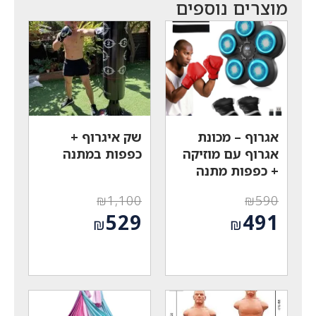
מוצרים נוספים
אגרוף – מכונת
שק איגרוף +
אגרוף עם מוזיקה
כפפות במתנה
+ כפפות מתנה
₪
1,100
₪
590
המחיר
המחיר
529
491
₪
₪
המקורי
המקורי
המחיר
המחיר
היה:
היה:
הנוכחי
הנוכחי
₪1,100.
₪590.
הוא:
הוא:
₪529.
₪491.