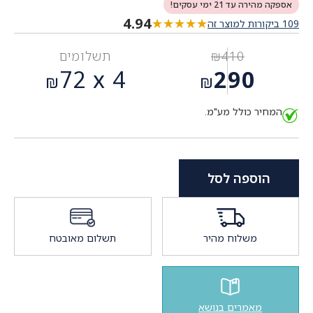
אספקה מהירה עד 21 ימי עסקים!
4.94
★★★★★
★★★★★
109 ביקורות למוצר זה
410
₪
תשלומים
המחיר
72
4 x
290
₪
₪
המקורי
המחיר
היה:
המחיר כולל מע"מ.
הנוכחי
₪410.
הוא:
₪290.
הוספה לסל
משלוח מהיר
תשלום מאובטח
מאמרים בנושא