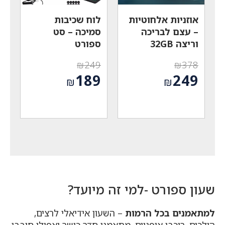
אוזניות אלחוטיות
לוח שכיבות
– עצם לבריכה
סמיכה – סט
וריצה 32GB
ספורט
₪
249
₪
378
המחיר
המחיר
189
249
₪
₪
המקורי
המקורי
המחיר
המחיר
היה:
היה:
הנוכחי
הנוכחי
₪249.
₪378.
הוא:
הוא:
₪189.
₪249.
שעון ספורט -למי זה מיועד?
למתאמנים בכל הרמות
– השעון אידיאלי לרצים,