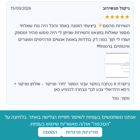
ניקול מנשירוב
15/03/2026
★★★★★
★★★★★
השירות מהמם
ביצעתי הזמנה באתר והכל היה נוח שאלתי
מספר שאלות בווצאפ והשירות שניתן לי היה ממש מהיר ומספק
ועזרו לי תוך כמה דק בודדות באמת אנשים מדהימים ומוצרים
איכותיים ברמות!!!!
ביקורת זו נכתבה במקור עבור המוצר "חדר מניקור – שולחן מניקור +
כיסא הידראולי צבע לבן" ונבחרה להופיע כאן.
מקור: גוגל
05/03/2026
Tamy Isac
אנחנו משתמשים בעוגיות לשיפור חוויית הגלישה באתר. בלחיצה על
★★★★★
★★★★★
"הסכמה" את/ה מאשר/ת שימוש בעוגיות.
מדיניות פרטיות
הסכמה
פשוט וואו החווית קניה באתר גודסט! מחירים אטרקטיביים,
משלוח מהיר עד הבית, בצורה מסודרת, סופר קל לבחור יום