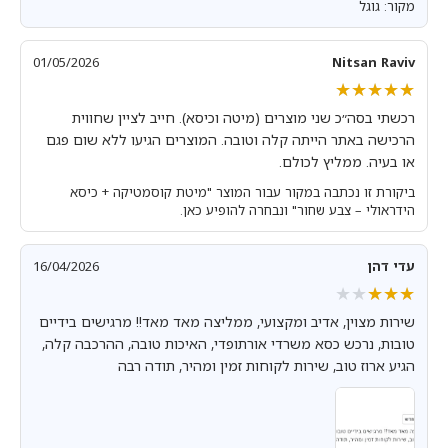
מקור: גוגל
01/05/2026
Nitsan Raviv
★★★★★
★★★★★
רכשתי בסה״כ שני מוצרים (מיטה וכיסא). חייב לציין שחווית
הרכישה באתר הייתה קלה וטובה. המוצרים הגיעו ללא שום פגם
או בעיה. ממליץ לכולם.
ביקורת זו נכתבה במקור עבור המוצר "מיטת קוסמטיקה + כיסא
הידראולי – צבע שחור" ונבחרה להופיע כאן.
עדי דהן
16/04/2026
★★★★★
★★★★★
שירות מצוין, אדיב ומקצועי, ממליצה מאד מאד!! מרגישים בידיים
טובות, נרכש כסא משרדי אורתופדי, האיכות טובה, ההרכבה קלה,
הגיע ארוז טוב, שירות לקוחות זמין ומהיר, תודה רבה