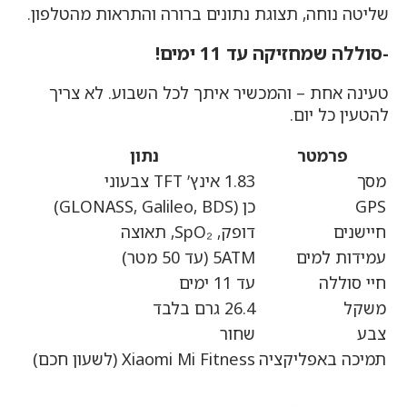
שליטה נוחה, תצוגת נתונים ברורה והתראות מהטלפון.
-סוללה שמחזיקה עד 11 ימים!
טעינה אחת – והמכשיר איתך לכל השבוע. לא צריך
להטעין כל יום.
פרמטר
נתון
מסך
1.83 אינץ’ TFT צבעוני
GPS
כן (GLONASS, Galileo, BDS)
חיישנים
דופק, SpO₂, תאוצה
עמידות למים
5ATM (עד 50 מטר)
חיי סוללה
עד 11 ימים
משקל
26.4 גרם בלבד
צבע
שחור
תמיכה באפליקציה
Xiaomi Mi Fitness (לשעון חכם)