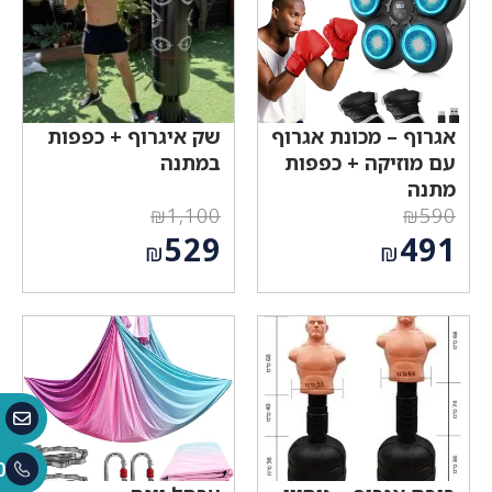
אגרוף – מכונת אגרוף
שק איגרוף + כפפות
עם מוזיקה + כפפות
במתנה
מתנה
₪
1,100
₪
590
המחיר
המחיר
529
491
₪
₪
המקורי
המקורי
המחיר
המחיר
היה:
היה:
הנוכחי
הנוכחי
₪1,100.
₪590.
הוא:
הוא:
₪529.
₪491.
0