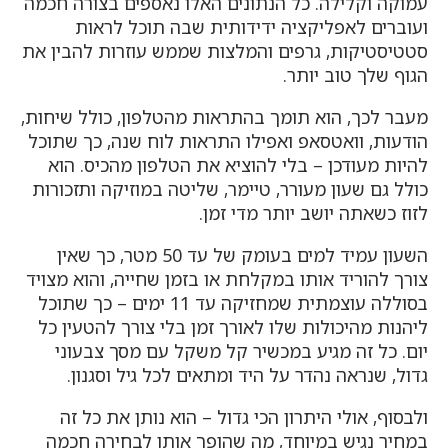
עמוקה וקלילה. כל הנתונים האלו נאספים בצורה חכמה
ועוברים לאפליקציה ידידותית שבה תוכל לראות
סטטיסטיקות, גרפים והמלצות שממש עוזרות להבין את
הגוף שלך טוב יותר.
מעבר לכך, הוא תומך בהתראות מהטלפון, כולל שיחות,
הודעות, וואטסאפ ואפילו התראות לוח שנה, כך שתוכל
להיות מעודכן – בלי להוציא את הטלפון מהכיס. הוא
כולל גם שעון מעורר, טיימר, שליטה במוזיקה ותזכורות
לזוז כשאתה יושב יותר מדי זמן.
השעון עמיד למים בעומק של עד 50 מטר, כך שאין
צורך להוריד אותו במקלחת או בזמן שחייה, והוא מצויד
בסוללה עוצמתית שמחזיקה עד 11 ימים – כך שתוכל
ליהנות מהיכולות שלו לאורך זמן בלי צורך להטעין כל
יום. כל זה מגיע במכשיר קל משקל עם מסך צבעוני
גדול, שנראה נהדר על היד ומתאים לכל גיל וסגנון.
ולבסוף, אולי היתרון הכי גדול – הוא נותן את כל זה
במחיר נגיש במיוחד, מה שהופך אותו לבחירה חכמה