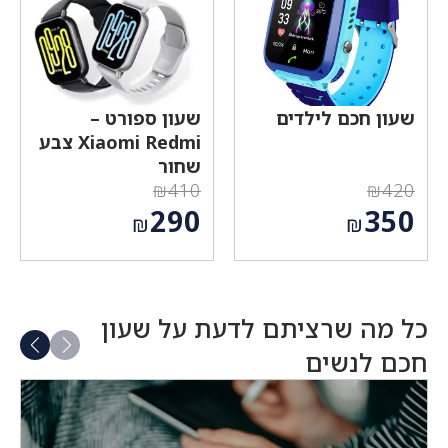
שעון חכם לילדים
שעון ספורט –
Xiaomi Redmi צבע
שחור
₪
410
₪
420
המחיר
המחיר
290
350
₪
₪
המקורי
המקורי
המחיר
המחיר
היה:
היה:
הנוכחי
הנוכחי
₪410.
₪420.
הוא:
הוא:
₪350.
₪290.
כל מה שרציתם לדעת על שעון
חכם לנשים