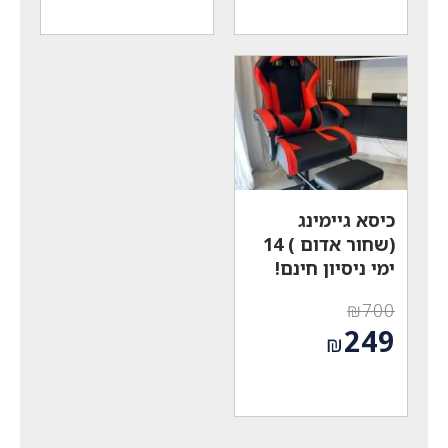
הנוכחי
הנוכחי
₪349.
₪800.
הוא:
הוא:
₪224.
₪439.
כיסא גיימינג
(שחור אדום ) 14
ימי ניסיון חינם!
₪
700
המחיר
249
₪
המקורי
המחיר
היה:
הנוכחי
₪700.
הוא:
₪249.