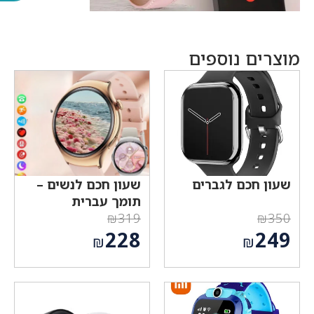
מוצרים נוספים
שעון חכם לגברים
שעון חכם לנשים –
תומך עברית
₪
319
₪
350
המחיר
המחיר
228
249
₪
₪
המקורי
המקורי
המחיר
המחיר
היה:
היה:
הנוכחי
הנוכחי
₪319.
₪350.
הוא:
הוא:
₪228.
₪249.