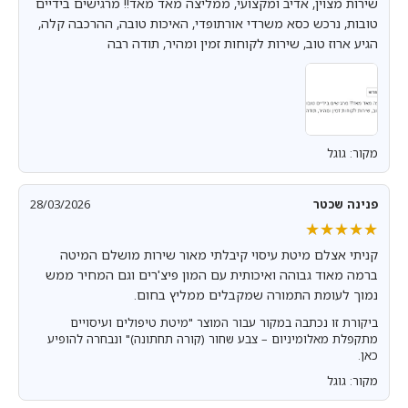
שירות מצוין, אדיב ומקצועי, ממליצה מאד מאד!! מרגישים בידיים
טובות, נרכש כסא משרדי אורתופדי, האיכות טובה, ההרכבה קלה,
הגיע ארוז טוב, שירות לקוחות זמין ומהיר, תודה רבה
מקור: גוגל
פנינה שכטר
28/03/2026
★★★★★
★★★★★
קניתי אצלם מיטת עיסוי קיבלתי מאור שירות מושלם המיטה
ברמה מאוד גבוהה ואיכותית עם המון פיצ'רים וגם המחיר ממש
נמוך לעומת התמורה שמקבלים ממליץ בחום.
ביקורת זו נכתבה במקור עבור המוצר "מיטת טיפולים ועיסויים
מתקפלת מאלומיניום – צבע שחור (קורה תחתונה)" ונבחרה להופיע
כאן.
מקור: גוגל