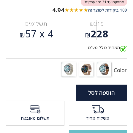
אספקה עד 21 ימי עסקים!
4.94
★★★★★
★★★★★
109 ביקורות למוצר זה
319
₪
תשלומים
המחיר
57
4 x
228
₪
₪
המקורי
המחיר
היה:
המחיר כולל מע"מ.
הנוכחי
₪319.
הוא:
₪228.
Color
הוספה לסל
משלוח מהיר
תשלום מאובטח