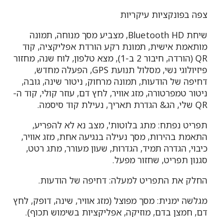
צפה בפונקציות עיקריות
שיחת Bluetooth HD, מצביע מסך מנוחה, תמונה
מותאמת אישית, תמונת רקע הורדת אפליקציה, קוד
QR (הורדה, חיבור 2 ב-1), מצא טלפון, לוח שנה, מחזור
פיזיולוגי נשי, מסלול תנועת GPS, הפעלה מחדש,
דחיפה של הודעות, תמונה מרחוק, ניטור שינה, גובה,
ניטור טמפרטורה, מזג אוויר, לחץ דם, עוזר קולי, קוד ה-
QR שלי, הג& הגדרת תאריך, נעילת קוד סיסמה.
תפריט נפתח: מתג בלוטות', מצב נא לא להפריע,
התאמת בהירות, מסך נעילה בנגיעה אחת, מזג אוויר,
כיבוי, הגדרה תמיד, הגדרות, שעון מעורר, מתג רטט,
סגנון תפריט, שחזור מפעל.
החלק את התפריט למעלה: דחיפה של הודעות.
מגלשה ימנית: מסך מפוצל (מזג אוויר, שינה, דופק, לחץ
דם, חמצן בדם, מוזיקה, אפליקציות בשימוש תכוף).