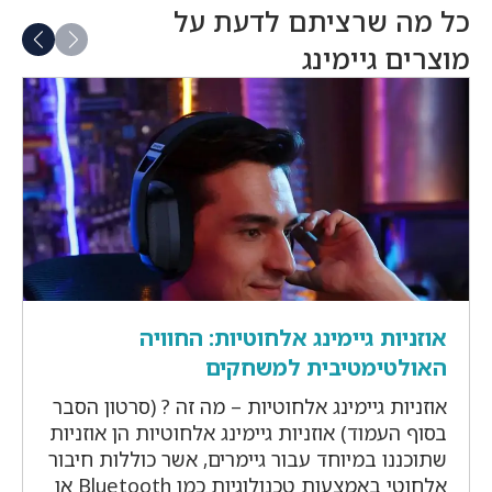
₪249.
₪224.
כל מה שרציתם לדעת על
מוצרים גיימינג
אוזניות גיימינג אלחוטיות: החוויה
האולטימטיבית למשחקים
אוזניות גיימינג אלחוטיות – מה זה ? (סרטון הסבר
בסוף העמוד) אוזניות גיימינג אלחוטיות הן אוזניות
שתוכננו במיוחד עבור גיימרים, אשר כוללות חיבור
אלחוטי באמצעות טכנולוגיות כמו Bluetooth או