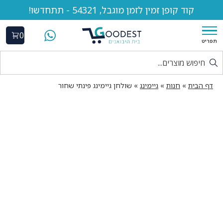
קוד קופן זמין לזמן מוגבל, 54321 - תתחדשו!
0
תפריט
דף הבית
»
חנות
»
גיימינג
»
שולחן גיימינג פינתי שחור