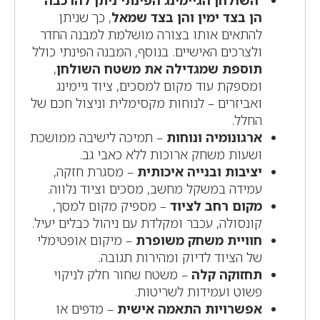
הן בצד ימין והן בצד שמאל
, כך שניתן
להתאים אותו בצורה מושלמת למבנה החדר
ולצרכים האישיים. בנוסף, המבנה הפינתי כולל
תוספת שמגדילה את משטח השולחן
,
ומספקת עוד מקום למסכים, ציוד גיימינג
ואביזרים – לנוחות מקסימלית וניצול חכם של
החלל.
ארגונומיה ונוחות
– תמיכה לישיבה ממושכת
ושעות משחק ארוכות ללא כאבי גב.
יציבות ובנייה איכותית
– מסגרת חזקה,
עמידה במשקל מחשב, מסכים וציוד נלווה.
מקום רחב לציוד
– מספיק מקום למסך,
קונסולה, עכבר ומקלדת עם ניהול כבלים יעיל.
חוויית משחק משופרת
– מיקום אופטימלי
של הציוד לדיוק ומהירות תגובה.
תחזוקה קלה
– משטח שחור חלק לניקוי
פשוט ועמידות לשריטות.
אפשרויות התאמה אישית
– מדפים או