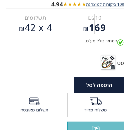
4.94
★★★★★
★★★★★
109 ביקורות למוצר זה
210
₪
תשלומים
המחיר
42
4 x
169
₪
₪
המקורי
המחיר
היה:
המחיר כולל מע"מ.
הנוכחי
₪210.
הוא:
₪169.
סט
הוספה לסל
משלוח מהיר
תשלום מאובטח