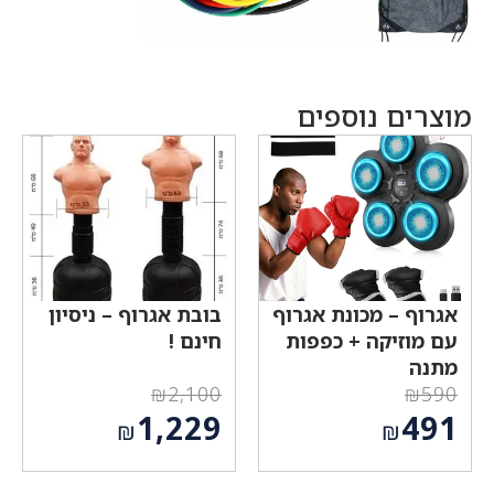
מוצרים נוספים
אגרוף – מכונת אגרוף
בובת אגרוף – ניסיון
עם מוזיקה + כפפות
חינם !
מתנה
₪
2,100
₪
590
המחיר
המחיר
1,229
491
₪
₪
המקורי
המקורי
המחיר
המחיר
היה:
היה:
הנוכחי
הנוכחי