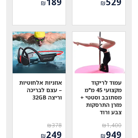
189
529
₪
₪
המקורי
המקורי
המחיר
המחיר
היה:
היה:
הנוכחי
הנוכחי
₪249.
₪1,100.
הוא:
הוא:
₪189.
₪529.
עמוד לריקוד
אוזניות אלחוטיות
מקצועי 45 מ"מ
– עצם לבריכה
מסתובב וסטטי +
וריצה 32GB
מזרן התרסקות
צבע ורוד
₪
378
₪
1,400
המחיר
המחיר
249
949
₪
₪