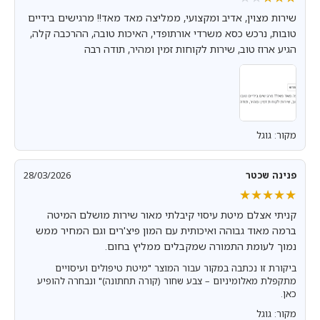
שירות מצוין, אדיב ומקצועי, ממליצה מאד מאד!! מרגישים בידיים
טובות, נרכש כסא משרדי אורתופדי, האיכות טובה, ההרכבה קלה,
הגיע ארוז טוב, שירות לקוחות זמין ומהיר, תודה רבה
מקור: גוגל
פנינה שכטר
28/03/2026
★★★★★
★★★★★
קניתי אצלם מיטת עיסוי קיבלתי מאור שירות מושלם המיטה
ברמה מאוד גבוהה ואיכותית עם המון פיצ'רים וגם המחיר ממש
נמוך לעומת התמורה שמקבלים ממליץ בחום.
ביקורת זו נכתבה במקור עבור המוצר "מיטת טיפולים ועיסויים
מתקפלת מאלומיניום – צבע שחור (קורה תחתונה)" ונבחרה להופיע
כאן.
מקור: גוגל