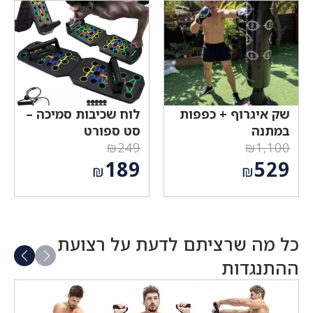
₪2,100.
₪590.
הוא:
הוא:
₪1,229.
₪491.
שק איגרוף + כפפות
לוח שכיבות סמיכה –
במתנה
סט ספורט
₪
249
₪
1,100
המחיר
המחיר
189
529
₪
₪
המקורי
המקורי
המחיר
המחיר
היה:
היה:
הנוכחי
הנוכחי
₪249.
₪1,100.
הוא:
הוא:
₪529.
₪189.
כל מה שרציתם לדעת על רצועת
ההתנגדות