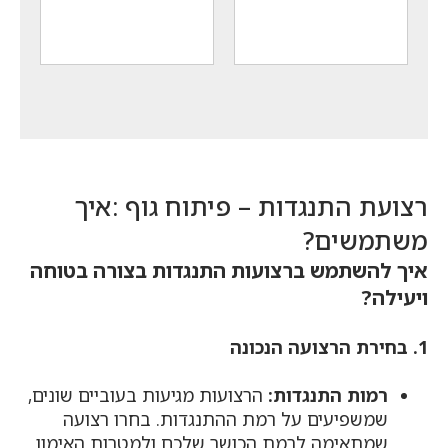
המקורי
המקורי
המחיר
המחיר
היה:
היה:
הנוכחי
הנוכחי
₪378.
₪1,400.
הוא:
הוא:
₪249.
₪949.
רצועת התנגדות – פיתוח גוף :איך
משתמשים?
איך להשתמש ברצועות התנגדות בצורה בטוחה
ויעילה?
1. בחירת הרצועה הנכונה
רמות התנגדות:
הרצועות מגיעות בעוביים שונים,
שמשפיעים על רמת ההתנגדות. בחרו רצועה
שמתאימה לרמת הכושר שלכם ולמטרות האימון