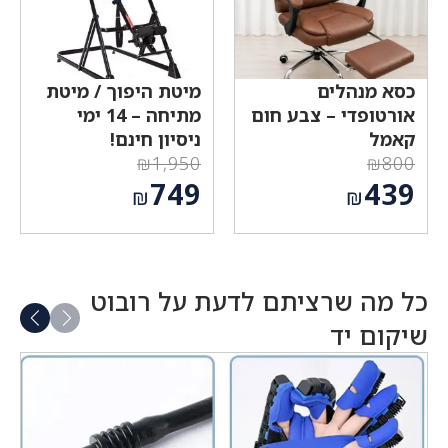
כסא מנהלים
מיטת היפוך / מיטת
אורטופדי – צבע חום
מתיחה – 14 ימי
קאמל
ניסיון חינם!
₪
1,950
₪
800
המחיר
המחיר
749
439
₪
₪
המקורי
המקורי
המחיר
המחיר
היה:
היה:
הנוכחי
הנוכחי
₪1,950.
₪800.
הוא:
הוא:
₪439.
₪749.
כל מה שרציתם לדעת על רובוט
שיקום יד