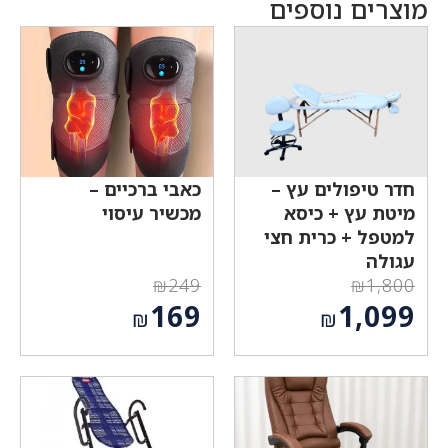
מוצרים נוספים
חדר טיפולים עץ –
כאבי ברכיים –
מיטת עץ + כיסא
מכשיר עיסוי
למטפל + כרית חצי
עגולה
₪
249
₪
1,800
המחיר
המחיר
169
1,099
₪
₪
המקורי
המקורי
המחיר
המחיר
היה:
היה:
הנוכחי
הנוכחי
₪249.
₪1,800.
הוא:
הוא:
₪169.
₪1,099.