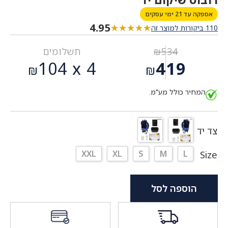
אספקה עד 21 ימי עסקים
4.95
★★★★★
★★★★★
110 ביקורות למוצר זה
534
₪
תשלומים
המחיר
104
4 x
419
₪
₪
המקורי
המחיר
היה:
המחיר כולל מע"מ.
הנוכחי
₪534.
הוא:
₪419.
צד יד
XXL
XL
S
M
L
Size
הוספה לסל