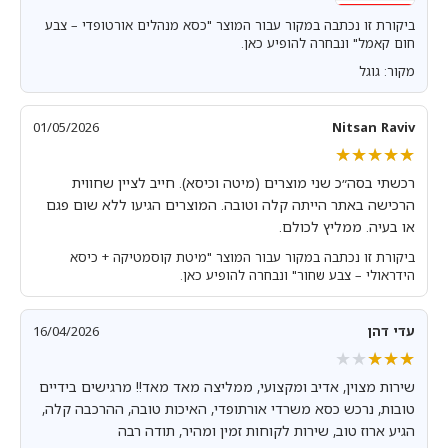
ביקורת זו נכתבה במקור עבור המוצר "כסא מנהלים אורטופדי – צבע
חום קאמל" ונבחרה להופיע כאן.
מקור: גוגל
01/05/2026
Nitsan Raviv
★★★★★
★★★★★
רכשתי בסה״כ שני מוצרים (מיטה וכיסא). חייב לציין שחווית
הרכישה באתר הייתה קלה וטובה. המוצרים הגיעו ללא שום פגם
או בעיה. ממליץ לכולם.
ביקורת זו נכתבה במקור עבור המוצר "מיטת קוסמטיקה + כיסא
הידראולי – צבע שחור" ונבחרה להופיע כאן.
עדי דהן
16/04/2026
★★★★★
★★★★★
שירות מצוין, אדיב ומקצועי, ממליצה מאד מאד!! מרגישים בידיים
טובות, נרכש כסא משרדי אורתופדי, האיכות טובה, ההרכבה קלה,
הגיע ארוז טוב, שירות לקוחות זמין ומהיר, תודה רבה