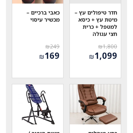
חדר טיפולים עץ –
כאבי ברכיים –
מיטת עץ + כיסא
מכשיר עיסוי
למטפל + כרית
חצי עגולה
₪
249
₪
1,800
המחיר
המחיר
169
1,099
₪
₪
המקורי
המקורי
המחיר
המחיר
היה:
היה:
הנוכחי
הנוכחי
₪249.
₪1,800.
הוא:
הוא:
₪169.
₪1,099.