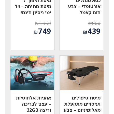
כסא מנהלים
מיטת היפוך /
אורטופדי – צבע
מיטת מתיחה – 14
חום קאמל
ימי ניסיון חינם!
₪
1,950
₪
800
המחיר
המחיר
749
439
₪
₪
המקורי
המקורי
המחיר
המחיר
היה:
היה:
הנוכחי
הנוכחי
₪1,950.
₪800.
הוא:
הוא:
₪749.
₪439.
מיטת טיפולים
אוזניות אלחוטיות
ועיסויים מתקפלת
– עצם לבריכה
מאלומיניום – צבע
וריצה 32GB