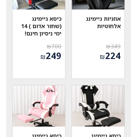
אוזניות גיימינג
כיסא גיימינג
אלחוטיות
(שחור אדום ) 14
ימי ניסיון חינם!
₪
700
₪
349
המחיר
המחיר
249
224
₪
₪
המקורי
המקורי
המחיר
המחיר
היה:
היה:
הנוכחי
הנוכחי
₪700.
₪349.
הוא:
הוא:
₪249.
₪224.
כיסא גיימינג
כיסא גיימינג