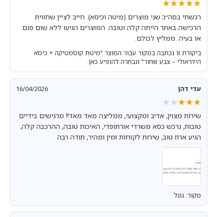
★★★★★
★★★★★
רכשתי בסה״כ שני מוצרים (מיטה וכיסא). חייב לציין שחווית
הרכישה באתר הייתה קלה וטובה. המוצרים הגיעו ללא שום פגם
או בעיה. ממליץ לכולם.
ביקורת זו נכתבה במקור עבור המוצר "מיטת קוסמטיקה + כיסא
הידראולי – צבע שחור" ונבחרה להופיע כאן.
עדי דהן
16/04/2026
★★★★★
★★★★★
שירות מצוין, אדיב ומקצועי, ממליצה מאד מאד!! מרגישים בידיים
טובות, נרכש כסא משרדי אורתופדי, האיכות טובה, ההרכבה קלה,
הגיע ארוז טוב, שירות לקוחות זמין ומהיר, תודה רבה
מקור: גוגל