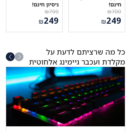
חינם!
ניסיון חינם!
₪
700
₪
700
המחיר
המחיר
249
249
₪
₪
המקורי
המקורי
המחיר
המחיר
היה:
היה:
הנוכחי
הנוכחי
₪700.
₪700.
הוא:
הוא:
₪249.
₪249.
כל מה שרציתם לדעת על
מקלדת ועכבר גיימינג אלחוטית