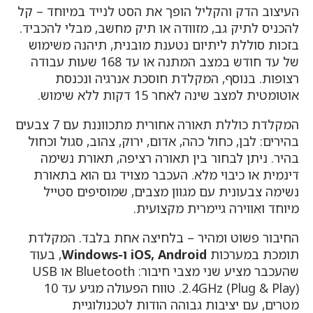
העיצוב הדק והקליל הופך את הסט לנייד במיוחד – קל
להכניס לתיק גב, מזוודה או תיק מחשב, מבלי להכביד.
בזכות סוללת ליתיום נטענת מובנית, תיהנה משימוש
של עד חודש במצב המתנה או עד 168 שעות עבודה
רצופות. בנוסף, המקלדת חוסכת אנרגיה ונכנסת
אוטומטית למצב שינה לאחר 15 דקות ללא שימוש.
המקלדת כוללת תאורה אחורית מתכווננת עם 7 צבעים
בהירים: לבן, כחול כהה, אדום, ירוק, צהוב, סגול וכחול
בהיר. ניתן לבחור בין תאורה רציפה, תאורת נשימה
דינמית או כיבוי מלא. העכבר מצויד גם הוא בתאורת
נשימה צבעונית עם מגוון מצבים, שמוסיפים סטייל
מיוחד ואווירה גיימרית מקצועית.
החיבור פשוט ומהיר – בלחיצה אחת בלבד. המקלדת
תומכת במערכות
iOS, Android ו-Windows
, בעוד
שהעכבר מציע שני מצבי חיבור: Bluetooth או USB
2.4GHz (Plug & Play). טווח הפעולה מגיע עד 10
מטרים, עם יציבות גבוהה הודות לטכנולוגיית