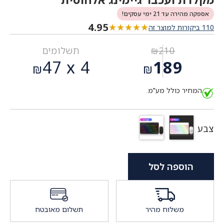
אספקה מהירה עד 21 ימי עסקים!
4.95
★★★★★
★★★★★
110 ביקורות למוצר זה
210
₪
תשלומים
המחיר
47
4 x
189
₪
₪
המקורי
המחיר
היה:
המחיר כולל מע"מ.
הנוכחי
₪210.
הוא:
₪189.
צבע
הוספה לסל
משלוח מהיר
תשלום מאובטח