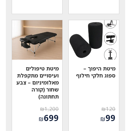
המחיר
המחיר
היה:
היה:
הנוכחי
הנוכחי
₪270.
₪619.
הוא:
הוא:
₪189.
₪299.
מיטת היפוך –
מיטת טיפולים
ספוג חלקי חילוף
ועיסויים מתקפלת
מאלומיניום – צבע
שחור (קורה
תחתונה)
₪
1,200
₪
120
המחיר
המחיר
699
99
₪
₪
המקורי
המקורי
המחיר
המחיר
היה:
היה: