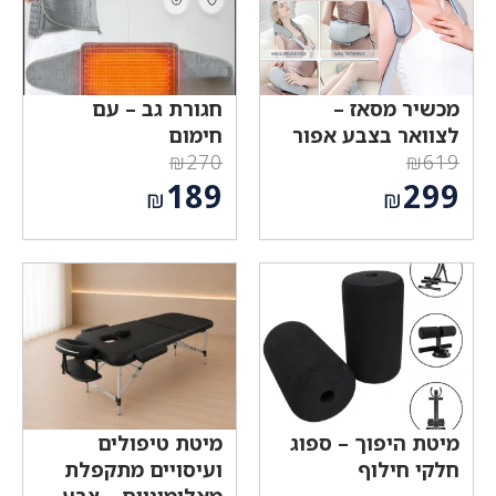
מכשיר מסאז –
חגורת גב – עם
לצוואר בצבע אפור
חימום
₪
270
₪
619
המחיר
המחיר
189
299
₪
₪
המקורי
המקורי
המחיר
המחיר
היה:
היה:
הנוכחי
הנוכחי
₪270.
₪619.
הוא:
הוא:
₪189.
₪299.
מיטת היפוך – ספוג
מיטת טיפולים
חלקי חילוף
ועיסויים מתקפלת
מאלומיניום – צבע