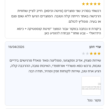
★★★★★
★★★★★
רכשתי בסה״כ שני מוצרים (מיטה וכיסא). חייב לציין שחווית
הרכישה באתר הייתה קלה וטובה. המוצרים הגיעו ללא שום פגם
או בעיה. ממליץ לכולם.
ביקורת זו נכתבה במקור עבור המוצר "מיטת קוסמטיקה + כיסא
הידראולי – צבע שחור" ונבחרה להופיע כאן.
עדי דהן
16/04/2026
★★★★★
★★★★★
שירות מצוין, אדיב ומקצועי, ממליצה מאד מאד!! מרגישים בידיים
טובות, נרכש כסא משרדי אורתופדי, האיכות טובה, ההרכבה קלה,
הגיע ארוז טוב, שירות לקוחות זמין ומהיר, תודה רבה
מקור: גוגל