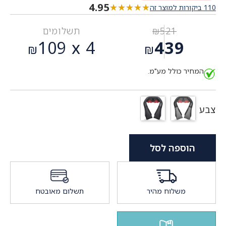
4.95
★★★★★
★★★★★
110 ביקורות למוצר זה
521
₪
תשלומים
המחיר
109
4 x
439
₪
₪
המקורי
המחיר
היה:
המחיר כולל מע"מ.
הנוכחי
₪521.
הוא:
₪439.
צבע
הוספה לסל
משלוח מהיר
תשלום מאובטח