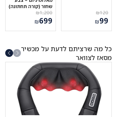
שחור (קורה תחתונה)
₪
1,200
₪
120
המחיר
המחיר
699
99
₪
₪
המקורי
המקורי
המחיר
המחיר
היה:
היה:
הנוכחי
הנוכחי
₪1,200.
₪120.
הוא:
הוא:
₪99.
₪699.
כל מה שרציתם לדעת על מכשיר
מסאז לצוואר