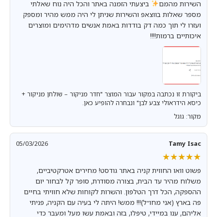
השירות מהמם
ביצעתי הזמנה באתר והכל היה נוח שאלתי
מספר שאלות בווצאפ והשירות שניתן לי היה ממש מהיר ומספק
ועזרו לי תוך כמה דק בודדות באמת אנשים מדהימים ומוצרים
איכותיים ברמות!!!!
ביקורת זו נכתבה במקור עבור המוצר "חדר מניקור – שולחן מניקור +
כיסא הידראולי צבע לבן" ונבחרה להופיע כאן.
מקור: גוגל
05/03/2026
Tamy Isac
★★★★★
★★★★★
פשוט וואו החווית קניה באתר גודסט! מחירים אטרקטיביים,
משלוח מהיר עד הבית, בצורה מסודרת, סופר קל לבחור יום
ההספקה, הכל דרך הטלפון. והשרות לקוחות שלא חוויתי בחיים
פה בארץ (אני מחו״ל)!!! ממש! היתה לי בעיה עם הקניה, פניתי
אליהם, ענו במיידי, טיפלו, בזה ובאמת עשו מעל ומעבר כדי