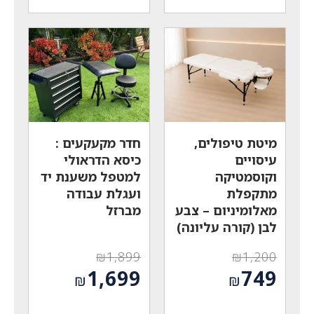
₪269.
₪179.
הוא:
הוא:
₪149.
₪109.
מיטת טיפולים,
חדר מקעקעים :
עיסויים
כיסא הדראולי
וקוסמטיקה
למטפל משענת יד
מתקפלת
ועגלת עבודה
מאלומיניום – צבע
מברזל
לבן (קורה עליונה)
₪
1,899
₪
1,200
המחיר
המחיר
1,699
749
₪
₪
המקורי
המקורי
המחיר
המחיר
היה:
היה: