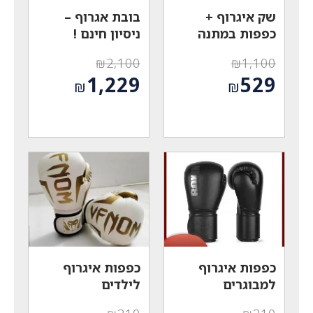
שק איגרוף +
בובת אגרוף –
כפפות במתנה
ניסיון חינם !
₪
2,100
₪
1,100
המחיר
המחיר
1,229
529
₪
₪
המקורי
המקורי
המחיר
המחיר
היה:
היה:
הנוכחי
הנוכחי
₪2,100.
₪1,100.
הוא:
הוא:
₪1,229.
₪529.
כפפות איגרוף
כפפות איגרוף
למבוגרים
לילדים