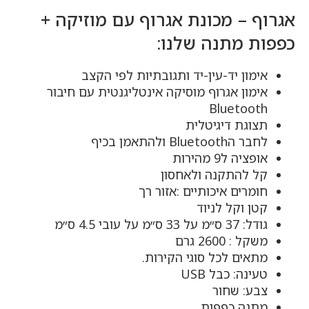
אגרוף – מכונת אגרוף עם מוזיקה +
כפפות מתנה שלנו:
אימון יד-עין-יד ותגובתיות לפי הקצב
אימון אגרוף מוסיקה אינטליגנטית עם חיבור
Bluetooth
תצוגת דיגיטלית
לחבר הBluetooth ולהתאמן בכיף
אופציה ל9 מהירות
קל להתקנה ולאחסון
חומרים איכותיים :אזור רך
קטן וקל לניוד
גודל: 37 ס״מ על 33 ס״מ על עובי 4.5 ס״מ
משקל : 2600 גרם
מתאים לכל סוגי הקירות.
טעינה: כבל USB
צבע: שחור
מתנה כפפות