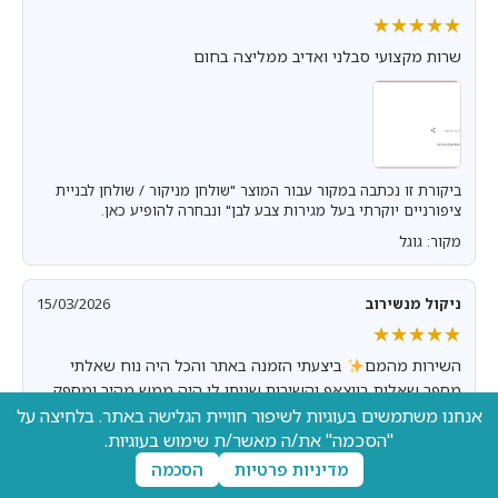
★★★★★
★★★★★
שרות מקצועי סבלני ואדיב ממליצה בחום
ביקורת זו נכתבה במקור עבור המוצר "שולחן מניקור / שולחן לבניית
ציפורניים יוקרתי בעל מגירות צבע לבן" ונבחרה להופיע כאן.
מקור: גוגל
ניקול מנשירוב
15/03/2026
★★★★★
★★★★★
השירות מהמם
ביצעתי הזמנה באתר והכל היה נוח שאלתי
מספר שאלות בווצאפ והשירות שניתן לי היה ממש מהיר ומספק
אנחנו משתמשים בעוגיות לשיפור חוויית הגלישה באתר. בלחיצה על
ועזרו לי תוך כמה דק בודדות באמת אנשים מדהימים ומוצרים
"הסכמה" את/ה מאשר/ת שימוש בעוגיות.
איכותיים ברמות!!!!
מדיניות פרטיות
הסכמה