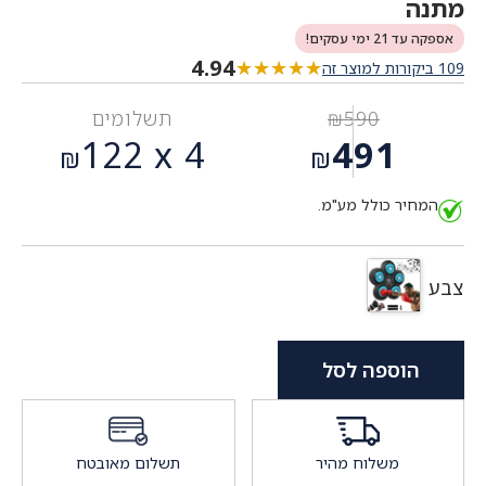
מתנה
אספקה עד 21 ימי עסקים!
4.94
★★★★★
★★★★★
109 ביקורות למוצר זה
590
₪
תשלומים
המחיר
122
4 x
491
₪
₪
המקורי
המחיר
היה:
המחיר כולל מע"מ.
הנוכחי
₪590.
הוא:
₪491.
צבע
הוספה לסל
משלוח מהיר
תשלום מאובטח