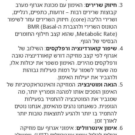
חיזוק שרירים
: האימון עם מכונת אגרוף מערב
קבוצות שרירים רבות – זרועות, כתפיים, רגליים,
ושרירי הליבה (core). חיזוק השרירים עוזר לשיפור
הטונוס השרירי ולהגברת ה-BMR (Basal
Metabolic Rate), שהוא קצב חילוף החומרים
הבסיסי של הגוף.
שיפור קואורדינציה ורפלקסים
: השילוב של
אגרוף לפי קצב מוזיקה דורש קואורדינציה טובה
ורפלקסים מהירים. האימון משפר את יכולות אלו,
מה שעוזר לשמור על רמות פעילות גבוהות
ולהגביר את יעילות האימון.
הנאה ומוטיבציה
: המוזיקה והאינטראקטיביות של
האימון הופכים אותו למהנה וממריץ יותר, מה
שמגביר את המוטיבציה להתמיד בפעילות
הגופנית. כשאנחנו נהנים מהאימון, אנחנו נוטים
להתמיד בו יותר ולהגיע לתוצאות טובות יותר
לאורך זמן.
אימון אינטרוולים
: אימוני אגרוף עם מוזיקה
יכולים לכלול אימון אינטרוולים (HIIT), שמשלב