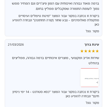
ברמה מאוד גבוהה ואיכותית עם המון פיצ'רים וגם המחיר ממש
נמוך לעומת התמורה שמקבלים ממליץ בחום.
ביקורת זו נכתבה במקור עבור המוצר "מיטת טיפולים ועיסויים
מתקפלת מאלומיניום – צבע שחור (קורה תחתונה)" ונבחרה להופיע
כאן.
מקור: גוגל
עינת ברוך
21/03/2026
★★★★★
★★★★★
שירות אדיב ומקצועי , מוצרים איכותיים ברמה גבוהה, ממליצים
בהחלט
ביקורת זו נכתבה במקור עבור המוצר "כסא סטודנט – 14 ימי ניסיון
חינם" ונבחרה להופיע כאן.
מקור: גוגל