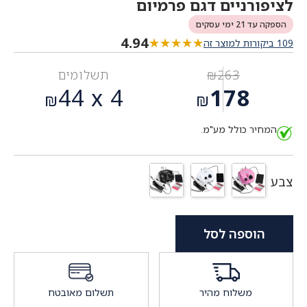
לציפורניים דגם פרמיום
הספקה עד 21 ימי עסקים
4.94
★★★★★
★★★★★
109 ביקורות למוצר זה
263
₪
תשלומים
המחיר
44
4 x
178
₪
₪
המקורי
המחיר
היה:
המחיר כולל מע"מ.
הנוכחי
₪263.
הוא:
₪178.
צבע
הוספה לסל
משלוח מהיר
תשלום מאובטח