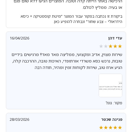
הרכישה באתר הייתה קלה וטובה. המוצרים הגיעו ללא שום פגם
או בעיה. ממליץ לכולם.
ביקורת זו נכתבה במקור עבור המוצר "מיטת קוסמטיקה + כיסא
הידראולי – צבע שחור" ונבחרה להופיע כאן.
עדי דהן
16/04/2026
★★★★★
★★★★★
שירות מצוין, אדיב ומקצועי, ממליצה מאד מאד!! מרגישים בידיים
טובות, נרכש כסא משרדי אורתופדי, האיכות טובה, ההרכבה קלה,
הגיע ארוז טוב, שירות לקוחות זמין ומהיר, תודה רבה
מקור: גוגל
פנינה שכטר
28/03/2026
★★★★★
★★★★★