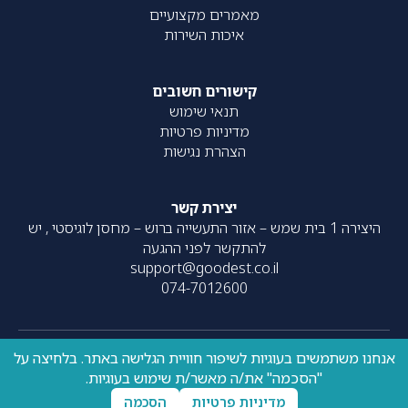
מאמרים מקצועיים
איכות השירות
קישורים חשובים
תנאי שימוש
מדיניות פרטיות
הצהרת נגישות
יצירת קשר
היצירה 1 בית שמש – אזור התעשייה ברוש – מחסן לוגיסטי , יש
להתקשר לפני ההגעה
support@goodest.co.il
074-7012600
אנחנו משתמשים בעוגיות לשיפור חוויית הגלישה באתר. בלחיצה על
כל הזכויות שמורות – 2020-
עוצב על ידי
resolve
| פותח על ידי
"הסכמה" את/ה מאשר/ת שימוש בעוגיות.
UpNext
2026 ©
מדיניות פרטיות
הסכמה