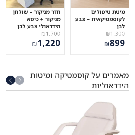
מיטת טיפולים
חדר מניקור – שולחן
לקוסמטיקאית – צבע
מניקור + כיסא
לבן
הידראולי צבע לבן
₪
1,700
₪
1,300
המחיר
המחיר
1,220
899
₪
₪
המקורי
המקורי
המחיר
המחיר
היה:
היה:
הנוכחי
הנוכחי
₪1,700.
₪1,300.
הוא:
הוא:
₪899.
₪1,220.
מאמרים על קוסמטיקה ומיטות
הידראוליות