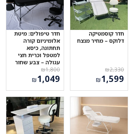
חדר קוסמטיקה
חדר טיפולים: מיטת
דלוקס – מחיר מנצח
אלומיניום קורה
תחתונה, כיסא
למטפל וכרית חצי
עגולה – צבע שחור
₪
1,800
₪
2,330
המחיר
המחיר
1,049
1,599
₪
₪
המקורי
המקורי
המחיר
המחיר
היה:
היה:
הנוכחי
הנוכחי
₪1,800.
₪2,330.
הוא:
הוא:
₪1,049.
₪1,599.