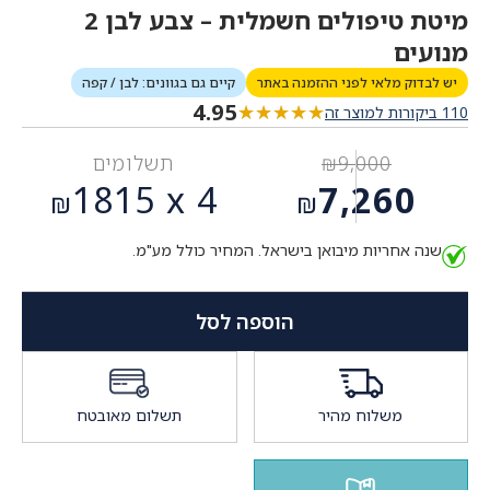
מיטת טיפולים חשמלית – צבע לבן 2
מנועים
יש לבדוק מלאי לפני ההזמנה באתר
קיים גם בגוונים: לבן / קפה
4.95
★★★★★
★★★★★
110 ביקורות למוצר זה
9,000
₪
תשלומים
המחיר
1815
4 x
7,260
₪
₪
המקורי
המחיר
היה:
שנה אחריות מיבואן בישראל. המחיר כולל מע"מ.
הנוכחי
₪9,000.
הוא:
₪7,260.
הוספה לסל
משלוח מהיר
תשלום מאובטח