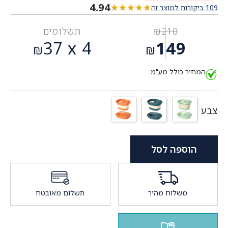
4.94
★★★★★
★★★★★
109 ביקורות למוצר זה
210
₪
תשלומים
המחיר
37
4 x
149
₪
₪
המקורי
המחיר
היה:
המחיר כולל מע"מ.
הנוכחי
₪210.
הוא:
₪149.
צבע
הוספה לסל
משלוח מהיר
תשלום מאובטח