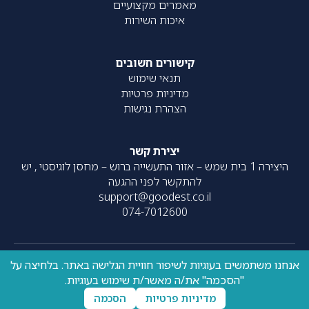
מאמרים מקצועיים
איכות השירות
קישורים חשובים
תנאי שימוש
מדיניות פרטיות
הצהרת נגישות
יצירת קשר
היצירה 1 בית שמש – אזור התעשייה ברוש – מחסן לוגיסטי , יש
להתקשר לפני ההגעה
support@goodest.co.il
074-7012600
אנחנו משתמשים בעוגיות לשיפור חוויית הגלישה באתר. בלחיצה על
כל הזכויות שמורות – 2020-
עוצב על ידי
resolve
| פותח על ידי
"הסכמה" את/ה מאשר/ת שימוש בעוגיות.
UpNext
2026 ©
מדיניות פרטיות
הסכמה