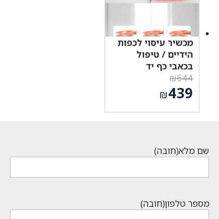
מכשיר עיסוי לכפות
הידיים / טיפול
בכאבי כף יד
₪
644
המחיר
439
₪
המקורי
המחיר
היה:
הנוכחי
₪644.
הוא:
₪439.
שם מלא
(חובה)
מספר טלפון
(חובה)