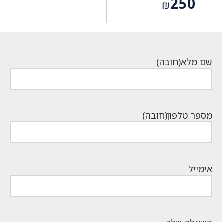
250
₪
המקורי
המחיר
היה:
הנוכחי
₪369.
הוא:
₪250.
שם מלא
(חובה)
מספר טלפון
(חובה)
אימייל