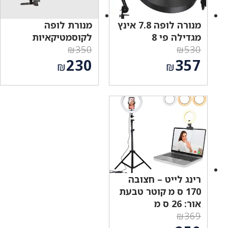
מנורה לופה 7.8 אינץ
מנורת לופה
מגדילה פי 8
לקוסמטיקאיות
₪
350
₪
530
המחיר
המחיר
230
357
₪
₪
המקורי
המקורי
המחיר
המחיר
היה:
היה:
הנוכחי
הנוכחי
₪350.
₪530.
הוא:
הוא:
₪230.
₪357.
רינג לייט – חצובה
170 ס מ קוטר טבעת
אור: 26 ס מ
₪
369
המחיר