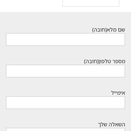
המחיר
היה:
הנוכחי
₪1,100.
הוא:
₪529.
שם מלא
(חובה)
מספר טלפון
(חובה)
אימייל
השאלה שלך