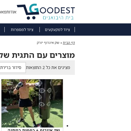
אודות
מאמ
ציוד למקעקעים
ציוד למספרות
דף הבית
»
שק איגרוף יורק
מוצרים עם התגית שק 
מציגים את כל ⁦2⁩ התוצאות
שק איגרוף + כפפות במתנה