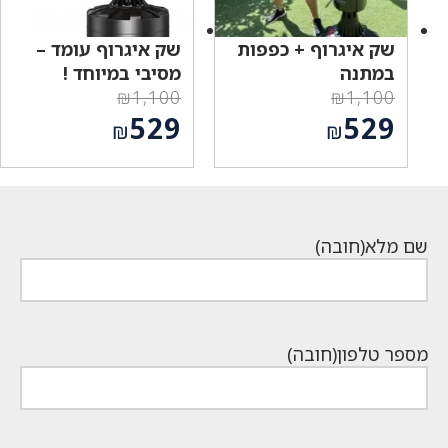
שק איגרוף + כפפות
שק איגרוף עומד –
במתנה
מסיבי במיוחד !
₪
1,100
₪
1,100
המחיר
המחיר
529
529
₪
₪
המקורי
המקורי
המחיר
המחיר
היה:
היה:
הנוכחי
הנוכחי
₪1,100.
₪1,100.
הוא:
הוא:
₪529.
₪529.
שם מלא
(חובה)
מספר טלפון
(חובה)