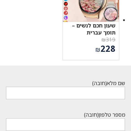
שעון חכם לנשים –
תומך עברית
₪
319
המחיר
228
₪
המקורי
המחיר
היה:
הנוכחי
₪319.
הוא:
₪228.
שם מלא
(חובה)
מספר טלפון
(חובה)