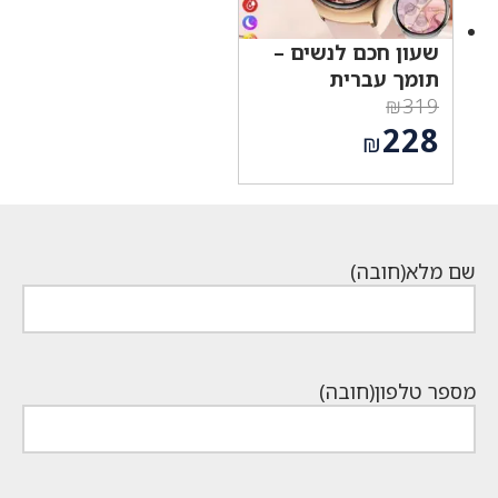
שעון חכם לנשים –
תומך עברית
₪
319
המחיר
228
₪
המקורי
המחיר
היה:
הנוכחי
₪319.
הוא:
₪228.
שם מלא
(חובה)
מספר טלפון
(חובה)