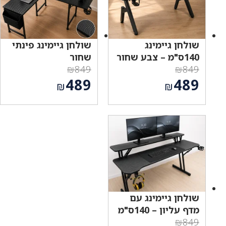
שולחן גיימינג
שולחן גיימינג פינתי
140ס"מ – צבע שחור
שחור
₪
849
₪
849
המחיר
המחיר
489
489
₪
₪
המקורי
המקורי
המחיר
המחיר
היה:
היה:
הנוכחי
הנוכחי
₪849.
₪849.
הוא:
הוא:
₪489.
₪489.
שולחן גיימינג עם
מדף עליון – 140ס"מ
₪
849