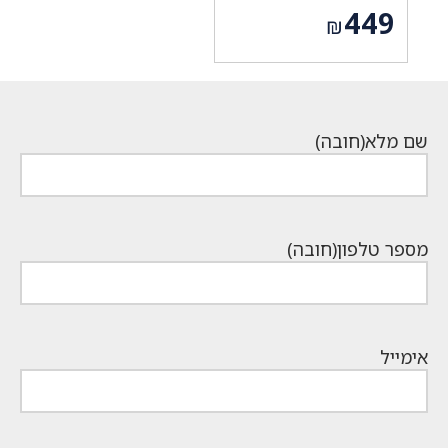
המחיר
449
₪
המקורי
המחיר
היה:
הנוכחי
₪849.
הוא:
₪449.
שם מלא
(חובה)
מספר טלפון
(חובה)
אימייל