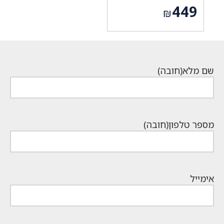
המחיר
449
₪
המקורי
המחיר
היה:
הנוכחי
₪849.
הוא:
₪449.
שם מלא
(חובה)
מספר טלפון
(חובה)
אימייל