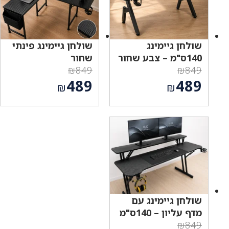
שולחן גיימינג
שולחן גיימינג פינתי
140ס"מ – צבע שחור
שחור
₪
849
₪
849
המחיר
המחיר
489
489
₪
₪
המקורי
המקורי
המחיר
המחיר
היה:
היה:
הנוכחי
הנוכחי
₪849.
₪849.
הוא:
הוא:
₪489.
₪489.
שולחן גיימינג עם
מדף עליון – 140ס"מ
₪
849