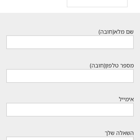
המחיר
היה:
הנוכחי
₪849.
הוא:
₪449.
שם מלא
(חובה)
מספר טלפון
(חובה)
אימייל
השאלה שלך