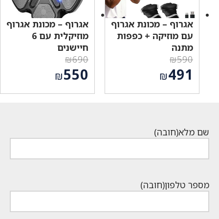
אגרוף – מכונת אגרוף
אגרוף – מכונת אגרוף
עם מוזיקה + כפפות
מוזיקלית עם 6
מתנה
חיישנים
₪
690
₪
590
המחיר
המחיר
550
491
₪
₪
המקורי
המקורי
המחיר
המחיר
היה:
היה:
הנוכחי
הנוכחי
₪690.
₪590.
הוא:
הוא:
₪550.
₪491.
שם מלא
(חובה)
מספר טלפון
(חובה)