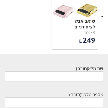
שואב אבק
לציפורניים
₪
378
המחיר
249
₪
המקורי
המחיר
היה:
הנוכחי
₪378.
הוא:
₪249.
שם מלא
(חובה)
מספר טלפון
(חובה)