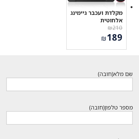
מקלדת ועכבר גיימינג
אלחוטית
₪
210
המחיר
189
₪
המקורי
המחיר
היה:
הנוכחי
₪210.
הוא:
₪189.
שם מלא
(חובה)
מספר טלפון
(חובה)