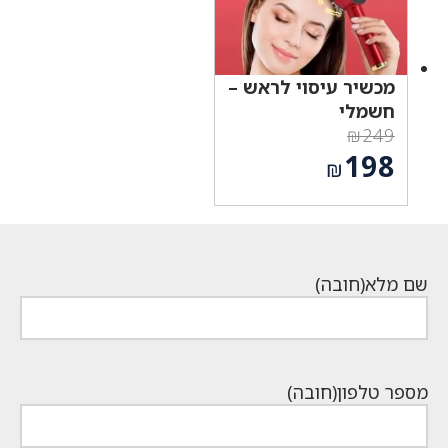
מכשיר עיסוי לראש –
חשמלי
₪
249
המחיר
198
₪
המקורי
המחיר
היה:
הנוכחי
₪249.
הוא:
₪198.
שם מלא
(חובה)
מספר טלפון
(חובה)