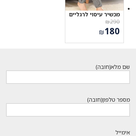
מכשיר עיסוי לרגליים
₪
290
המחיר
180
₪
המקורי
המחיר
היה:
הנוכחי
₪290.
הוא:
₪180.
שם מלא
(חובה)
מספר טלפון
(חובה)
אימייל