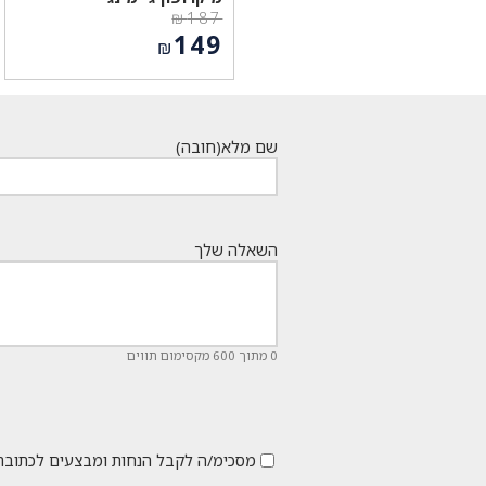
₪
187
המחיר
149
₪
המקורי
המחיר
היה:
הנוכחי
₪187.
הוא:
₪149.
שם מלא
(חובה)
השאלה שלך
0 מתוך 600 מקסימום תווים
מסכימ/ה לקבל הנחות ומבצעים לכתובת