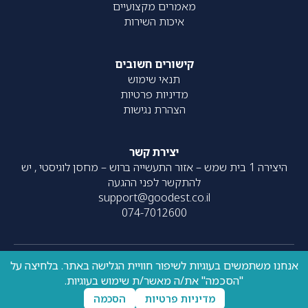
מאמרים מקצועיים
איכות השירות
קישורים חשובים
תנאי שימוש
מדיניות פרטיות
הצהרת נגישות
יצירת קשר
היצירה 1 בית שמש – אזור התעשייה ברוש – מחסן לוגיסטי , יש
להתקשר לפני ההגעה
support@goodest.co.il
074-7012600
אנחנו משתמשים בעוגיות לשיפור חוויית הגלישה באתר. בלחיצה על
כל הזכויות שמורות – 2020-
עוצב על ידי
resolve
| פותח על ידי
"הסכמה" את/ה מאשר/ת שימוש בעוגיות.
UpNext
2026 ©
מדיניות פרטיות
הסכמה