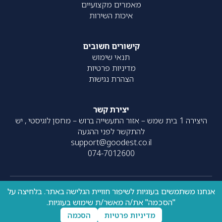
מאמרים מקצועיים
איכות השירות
קישורים חשובים
תנאי שימוש
מדיניות פרטיות
הצהרת נגישות
יצירת קשר
היצירה 1 בית שמש – אזור התעשייה ברוש – מחסן לוגיסטי , יש
להתקשר לפני ההגעה
support@goodest.co.il
074-7012600
אנחנו משתמשים בעוגיות לשיפור חוויית הגלישה באתר. בלחיצה על
כל הזכויות שמורות – 2020-
עוצב על ידי
resolve
| פותח על ידי
"הסכמה" את/ה מאשר/ת שימוש בעוגיות.
UpNext
2026 ©
מדיניות פרטיות
הסכמה