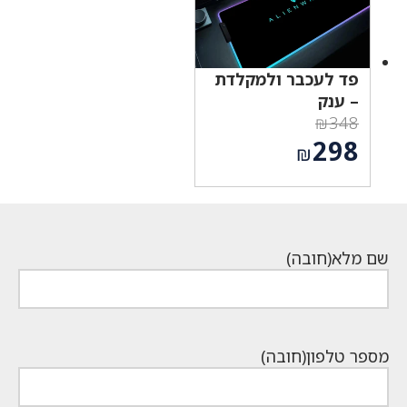
פד לעכבר ולמקלדת
– ענק
₪
348
המחיר
298
₪
המקורי
המחיר
היה:
הנוכחי
₪348.
הוא:
₪298.
שם מלא
(חובה)
מספר טלפון
(חובה)