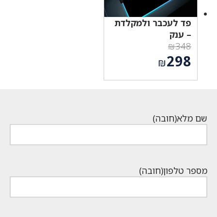
פד לעכבר ולמקלדת
– ענק
₪
348
המחיר
298
₪
המקורי
המחיר
היה:
הנוכחי
₪348.
הוא:
₪298.
שם מלא
(חובה)
מספר טלפון
(חובה)