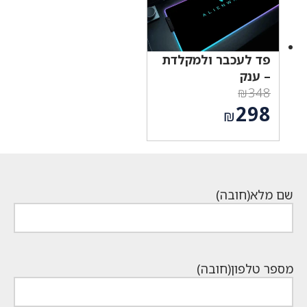
פד לעכבר ולמקלדת
– ענק
₪
348
המחיר
298
₪
המקורי
המחיר
היה:
הנוכחי
₪348.
הוא:
₪298.
שם מלא
(חובה)
מספר טלפון
(חובה)