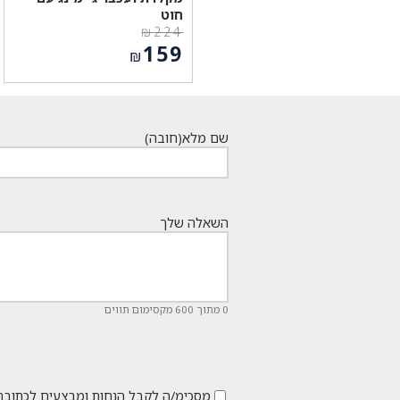
חוט
₪
224
המחיר
159
₪
המקורי
המחיר
היה:
הנוכחי
₪224.
הוא:
₪159.
שם מלא
(חובה)
השאלה שלך
0 מתוך 600 מקסימום תווים
מסכימ/ה לקבל הנחות ומבצעים לכתובת