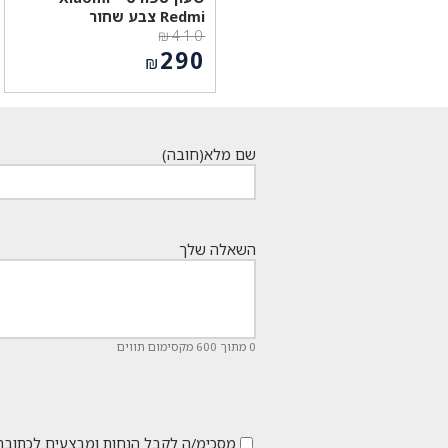
Redmi צבע שחור
₪
410
המחיר
290
₪
המקורי
המחיר
היה:
הנוכחי
₪410.
הוא:
₪290.
שם מלא
(חובה)
השאלה שלך
0 מתוך 600 מקסימום תווים
מסכימ/ה לקבל הנחות ומבצעים לכתובת