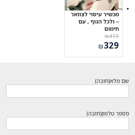
מכשיר עיסוי לצוואר
– ולכל הגוף , עם
חימום
₪
410
המחיר
329
₪
המקורי
המחיר
היה:
הנוכחי
₪410.
הוא:
₪329.
שם מלא
(חובה)
מספר טלפון
(חובה)