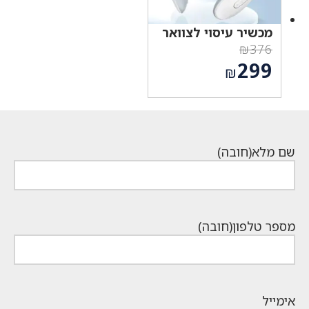
מכשיר עיסוי לצוואר
₪
376
המחיר
299
₪
המקורי
המחיר
היה:
הנוכחי
₪376.
הוא:
₪299.
שם מלא
(חובה)
מספר טלפון
(חובה)
אימייל