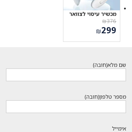
מכשיר עיסוי לצוואר
₪
376
המחיר
299
₪
המקורי
המחיר
היה:
הנוכחי
₪376.
הוא:
₪299.
שם מלא
(חובה)
מספר טלפון
(חובה)
אימייל