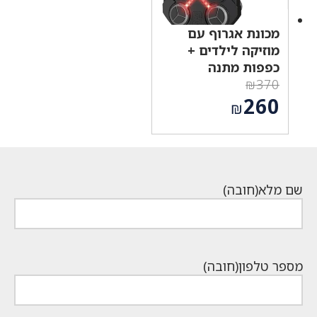
מכונת אגרוף עם
מוזיקה לילדים +
כפפות מתנה
₪
370
המחיר
260
₪
המקורי
המחיר
היה:
הנוכחי
₪370.
הוא:
₪260.
שם מלא
(חובה)
מספר טלפון
(חובה)