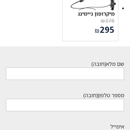
מיקרופון גיימינג
₪
378
המחיר
295
₪
המקורי
המחיר
היה:
הנוכחי
₪378.
הוא:
₪295.
שם מלא
(חובה)
מספר טלפון
(חובה)
אימייל