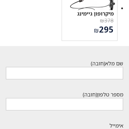
מיקרופון גיימינג
₪
378
המחיר
295
₪
המקורי
המחיר
היה:
הנוכחי
₪378.
הוא:
₪295.
שם מלא
(חובה)
מספר טלפון
(חובה)
אימייל