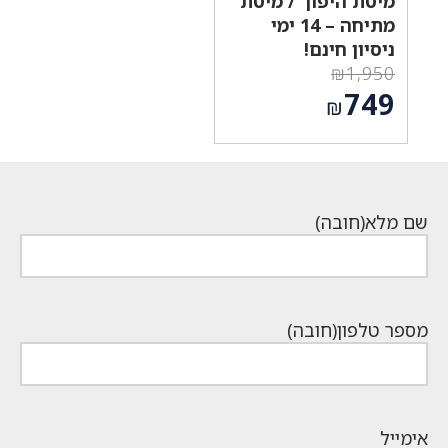
מיטת היפוך / מיטת
מתיחה – 14 ימי
ניסיון חינם!
₪
1,950
המחיר
749
₪
המקורי
המחיר
היה:
הנוכחי
₪1,950.
הוא:
₪749.
שם מלא
(חובה)
מספר טלפון
(חובה)
אימייל