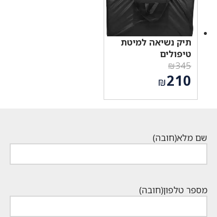
תיק נשיאה למיטת
טיפולים
₪
345
המחיר
210
₪
המקורי
המחיר
היה:
הנוכחי
₪345.
הוא:
₪210.
שם מלא
(חובה)
מספר טלפון
(חובה)