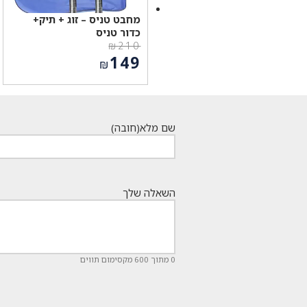
מחבט טניס – זוג + תיק+
כדור טניס
₪
210
המחיר
149
₪
המקורי
המחיר
היה:
הנוכחי
₪210.
הוא:
₪149.
שם מלא
(חובה)
השאלה שלך
0 מתוך 600 מקסימום תווים