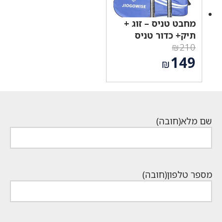
מחבט טניס – זוג +
תיק+ כדור טניס
₪
210
המחיר
149
₪
המקורי
המחיר
היה:
הנוכחי
₪210.
הוא:
₪149.
שם מלא
(חובה)
מספר טלפון
(חובה)